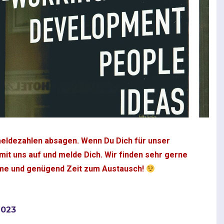
eldezahlen absagen. Wenn Du Dich für unser
it uns auf und melde Dich. Wir finden sehr gerne
Räume und genügend Zeit zum Austausch!
2023