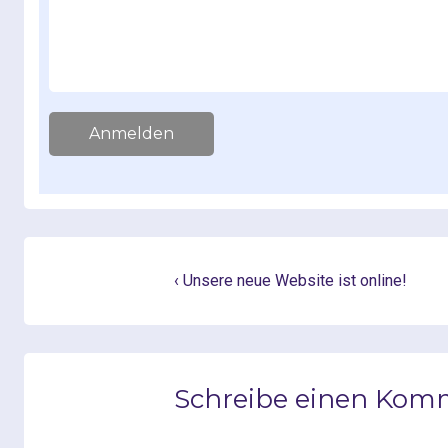
c
h
t
Anmelden
‹ Unsere neue Website ist online!
Schreibe einen Kom