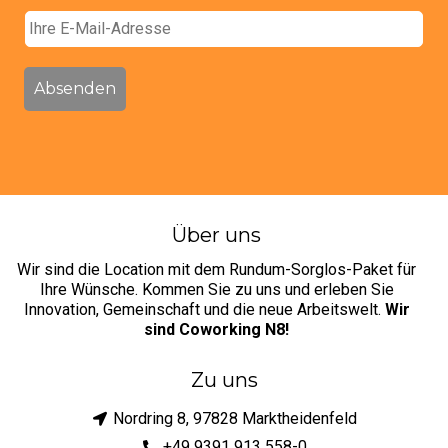
E
m
a
i
Absenden
l
Über uns
Wir sind die Location mit dem Rundum-Sorglos-Paket für
Ihre Wünsche. Kommen Sie zu uns und erleben Sie
Innovation, Gemeinschaft und die neue Arbeitswelt.
Wir
sind Coworking N8!
Zu uns
Nordring 8, 97828 Marktheidenfeld
+49 9391 913 558-0