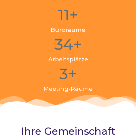
11
+
Büroräume
34
+
Arbeitsplätze
3
+
Meeting-Räume
Ihre Gemeinschaft