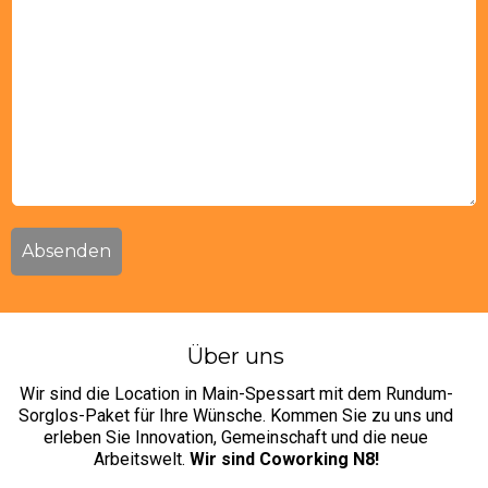
l
n
c
*
h
r
i
c
h
t
*
Absenden
Über uns
Wir sind die Location in Main-Spessart mit dem Rundum-
Sorglos-Paket für Ihre Wünsche. Kommen Sie zu uns und
erleben Sie Innovation, Gemeinschaft und die neue
Arbeitswelt.
Wir sind Coworking N8!